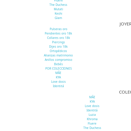
Fluere
The Duchess
Mutati
Keshi
Glam
JOYE
Pulseras oro
Pendientes oro 18k
Collares oro 18k
Piercings
Dijes oro 18k
Ortopédicos
Alianzas matrimonio
Anillos compromiso
Bebés
POR COLECCIONES
MÃE
KYA
Love dosis
Identitá
COLE
MÃE
KYA
Love dosis
Identitá
Luzia
Khroma
Fluere
The Duchess