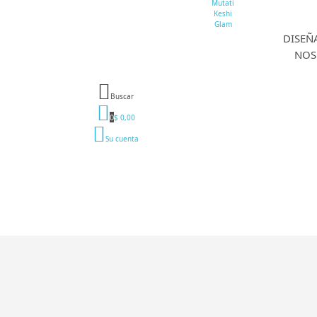
Mutati
Keshi
Glam
DISEÑ
NOS
Buscar
0
$ 0,00
Su cuenta