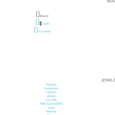
NOS
Buscar
0
$ 0,00
Su cuenta
JOYAS 
Pulseras
Pendientes
Collares
Anillos
Ear cuffs
POR COLECCIONES
Luzia
Khroma