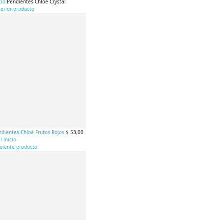
cio
Pendientes Chloé Crystal
erior producto
ndientes Chloé Frutos Rojos
$ 53,00
al inicio
guiente producto