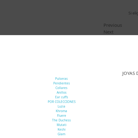
Si e
Previous
Next
JOYAS 
Pulseras
Pendientes
Collares
Anillos
Ear cuffs
POR COLECCIONES
Luzia
Khroma
Fluere
The Duchess
Mutati
Keshi
Glam