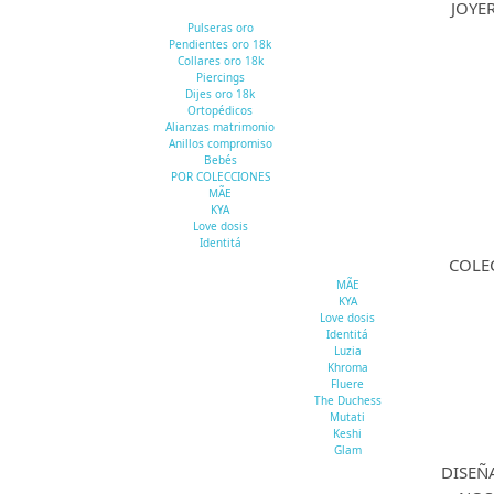
JOYE
Pulseras oro
Pendientes oro 18k
Collares oro 18k
Piercings
Dijes oro 18k
Ortopédicos
Alianzas matrimonio
Anillos compromiso
Bebés
POR COLECCIONES
MÃE
KYA
Love dosis
Identitá
COLE
MÃE
KYA
Love dosis
Identitá
Luzia
Khroma
Fluere
The Duchess
Mutati
Keshi
Glam
DISEÑ