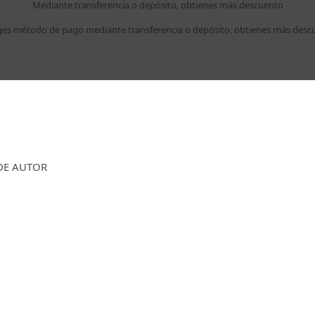
Mediante transferencia o depósito, obtienes más descuento
liges método de pago mediante transferencia o depósito, obtienes más desc
DE AUTOR