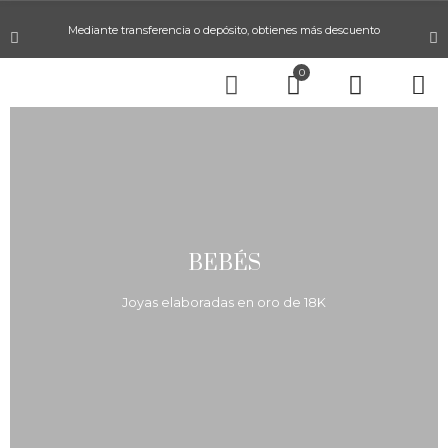
Mediante transferencia o depósito, obtienes más descuento
0
BEBÉS
Joyas elaboradas en oro de 18K